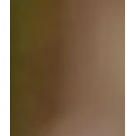
す。 まずは、こんな食品からはじめてみてください。 ヨー
グルト（無糖タイプがおすすめ） 納豆 味噌汁（食べる直前
に溶くのがポイント） キムチ、ぬか漬け チーズ、甘酒 「毎
食全部食べなきゃ」と思わなくて大丈夫。 同じものを毎日
よりも、いくつかをローテーションするとさまざまな菌に触
れやすくなります。 発酵食品ともう一緒に意識したい、
「シンバイオティクス」という考え方 発酵食品と組み合わ
せることで、より腸活が充実すると言われているのが食物繊
維（プレバイオティクス）