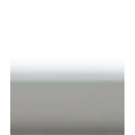
る菌活の話
― 同じものばかり食べていませんか？ ― 毎朝同じヨーグル
ト、毎昼同じランチ、毎晩同じおかず。忙しい毎日の中で
は、気づけば食事のパターンが固定されがちです。 でも、
腸の観点からみると、食事の「種類」は意外と大切です。
「いろいろな菌がいる腸ほど、バランスを保ちやすい」そう
言われている理由は、食材の多様性と深くつながっていま
す。