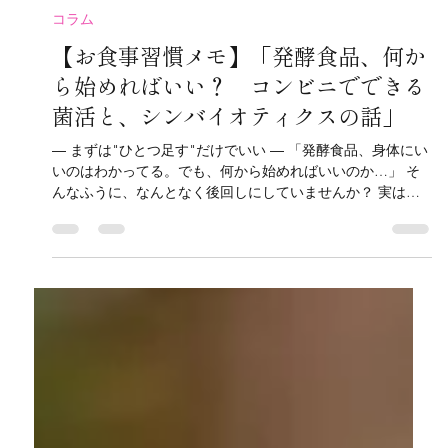
Bicho
7月29日
読了時間: 3分
コラム
【お食事習慣メモ】「発酵食品、何か
ら始めればいい？ コンビニでできる
菌活と、シンバイオティクスの話」
― まずは"ひとつ足す"だけでいい ― 「発酵食品、身体にい
いのはわかってる。でも、何から始めればいいのか…」 そ
んなふうに、なんとなく後回しにしていませんか？ 実は、
発酵食品を取り入れるのに、特別な準備はいりません。 コ
ンビニや近所のスーパーで買えるものだけで、十分はじめら
れます。 コンビニでも買える、取り入れやすい発酵食品 発
酵食品に含まれる乳酸菌やビフィズス菌などは、腸内に有用
菌を届けるプロバイオティクスのひとつ。 日常の食事に少
しプラスするだけで、腸内フローラへのアプローチになりま