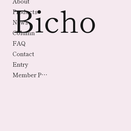
About
Bicho
Products
News
Column
FAQ
Contact
Entry
Member Page