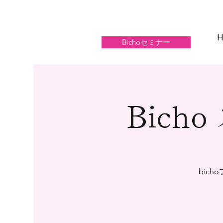
Bichoセミナー
Bic
bic