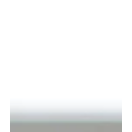
Bicho
7月28日
読了時間: 3分
コラム
【お食事習慣メモ】腸内フローラ
は"多様性"がカギ。週20食材から始め
る菌活の話
― 同じものばかり食べていませんか？ ― 毎朝同
じヨーグルト、毎昼同じランチ、毎晩同じおか
ず。忙しい毎日の中では、気づけば食事のパター
ンが固定されがちです。 でも、腸の観点からみる
と、食事の「種類」は意外と大切です。 「いろい
ろな菌がいる腸ほど、バランスを保ちやすい」そ
う言われている理由は、食材の多様性と深くつな
がっています。