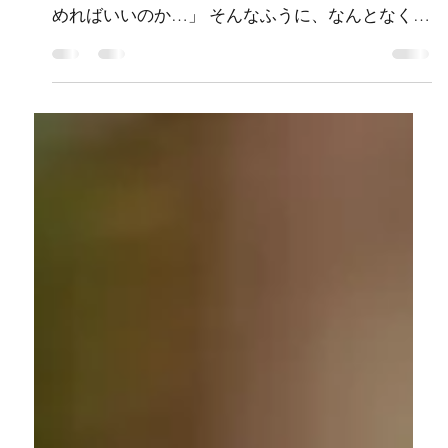
ら始めればいい？ コンビニでできる
菌活と、シンバイオティクスの話」
― まずは"ひとつ足す"だけでいい ― 「発酵食
品、身体にいいのはわかってる。でも、何から始
めればいいのか…」 そんなふうに、なんとなく後
回しにしていませんか？ 実は、発酵食品を取り入
れるのに、特別な準備はいりません。 コンビニや
近所のスーパーで買えるものだけで、十分はじめ
られます。 コンビニでも買える、取り入れやすい
発酵食品 発酵食品に含まれる乳酸菌やビフィズス
菌などは、腸内に有用菌を届けるプロバイオティ
クスのひとつ。 日常の食事に少しプラスするだけ
で、腸内フローラへのアプローチになります。 ま
ずは、こんな食品からはじめてみてください。 ヨ
ーグルト（無糖タイプがおすすめ） 納豆 味噌汁
（食べる直前に溶くのがポイント） キムチ、ぬか
漬け チーズ、甘酒 「毎食全部食べなきゃ」と思